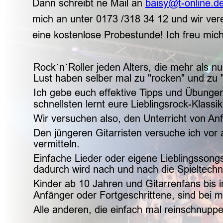
Dann schreibt ne Mail an 
baisy@t-online.d
mich an unter 0173 /318 34 12 und wir ver
eine kostenlose Probestunde! Ich freu mich
Rock´n´Roller jeden Alters, die mehr als nu
Lust haben selber mal zu "rocken" und zu 
Ich gebe euch effektive Tipps und Übungen
schnellsten lernt eure Lieblingsrock-Klassi
Wir versuchen also, den Unterricht von Anf
Den jüngeren Gitarristen versuche ich vor
vermitteln. 
Einfache Lieder oder eigene Lieblingssongs
dadurch wird nach und nach die Spieltechnik
Kinder ab 10 Jahren und Gitarrenfans bis in
Anfänger oder Fortgeschrittene, sind bei m
Alle anderen, die einfach mal reinschnupper